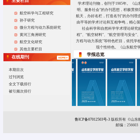
主要栏目
学术理论刊物，创刊于1985年。《
明、服务社会”的办刊思想，积极贯彻
航空科学与工程研究
航天，办好名栏，打造名刊”的办刊理
孙子研究
由平等的学术讨论和互相争鸣，精心
微分方程与动力系统研究
社会科学和自然科学学术理论研究的
黄河三角洲研究
程”、“航空材料”、“航空管理与安全”
方程与动力系统”等特色栏目，依托学
航空文化研究
现个性特色。《山东航空学
其他主要栏目
学报总览
在线期刊
本期目次
过刊浏览
全文下载排行
被引频次排行
鲁ICP备07012503号-3
版权所有
©
山东
邮编：256603 